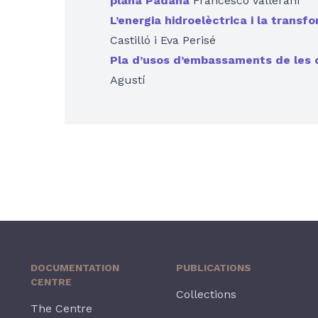
plana Padana
Francesco Vallerani
L’energia hidroelèctrica i la transf
Castilló i Eva Perisé
Pla d’usos d’embassaments de les 
Agustí
DOCUMENTATION
PUBLICATIONS
CENTRE
Collections
The Centre