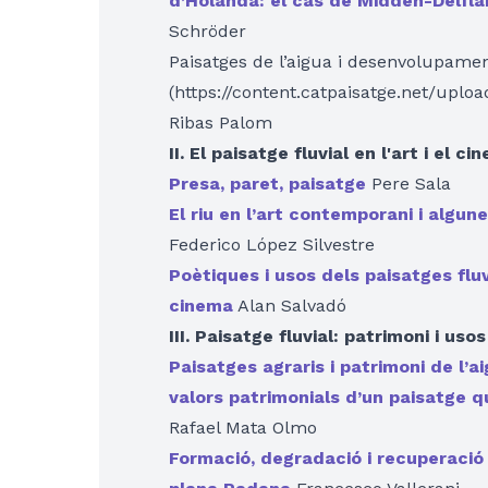
d’Holanda: el cas de Midden-Delfl
Schröder
Paisatges de l’aigua i desenvolupament 
(https://content.catpaisatge.net/upl
Ribas Palom
II. El paisatge fluvial en l'art i el ci
Presa, paret, paisatge
Pere Sala
El riu en l’art contemporani i algu
Federico López Silvestre
Poètiques i usos dels paisatges fluvi
cinema
Alan Salvadó
III. Paisatge fluvial: patrimoni i usos
Paisatges agraris i patrimoni de l’a
valors patrimonials d’un paisatge q
Rafael Mata Olmo
Formació, degradació i recuperació 