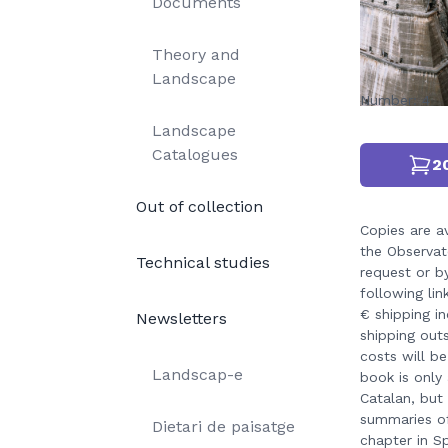
Documents
Theory and
Landscape
Number: 4
Landscape
Catalogues
2
Out of collection
Copies are a
the Observat
Technical studies
request or by
following lin
€ shipping in
Newsletters
shipping out
costs will b
Landscap-e
book is only 
Catalan, but
summaries o
Dietari de paisatge
chapter in S