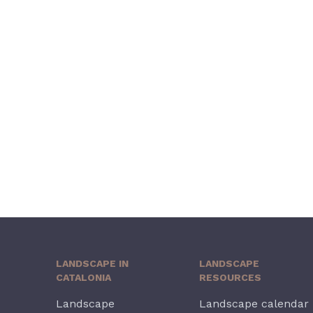
LANDSCAPE IN
LANDSCAPE
CATALONIA
RESOURCES
Landscape
Landscape calendar