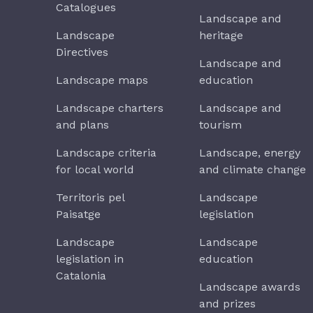
Catalogues
Landscape and
Landscape
heritage
Directives
Landscape and
Landscape maps
education
Landscape charters
Landscape and
and plans
tourism
Landscape criteria
Landscape, energy
for local world
and climate change
Territoris pel
Landscape
Paisatge
legislation
Landscape
Landscape
legislation in
education
Catalonia
Landscape awards
and prizes