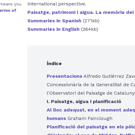
international perspective.
 means you
erms of
Paisatge, patrimoni i aigua. La memòria del 
Summaries in Spanish
(271kb)
Summaries in English
(264kb)
Índice
Presentacions
Alfredo Gutiérrez Zava
Concessionària de la Generalitat de 
l'Observatori del Paisatge de Catalun
I. Paisatge, aigua i planificació
Al lloc adequat, en el moment adequ
humans
Graham Fairclough
Planificació del paisatge en els pòl