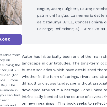
Nogué, Joan; Puigbert, Laura; Bretcha
patrimoni i aigua. La memòria del terri
de Catalunya; ATLL, Concessionària de
Paisatge; Reflexions; 4). ISBN: 978-8
0,00€
vailable from
Water has historically been one of the main st
ory on
landscape in our latitudes. The long-term occ
 clicking the
human societies which have established thems
k for just 20
cluded (for
whether in the form of springs, rivers and str
side Europe
difficult to discuss landscape without associat
e 8€). The
developed around it. A heritage - one linked t
available in
 you can find
intrinsically bonded to the course of several r
f each
on new meanings . This book seeks to reflect 
panish and