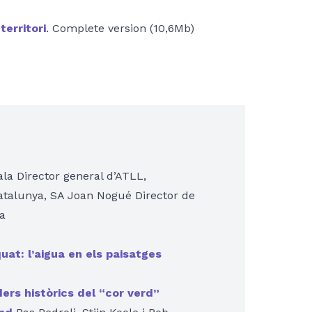
territori
. Complete version (10,6Mb)
la Director general d’ATLL,
Catalunya, SA Joan Nogué Director de
ya
at: l’aigua en els paisatges
ders històrics del “cor verd”