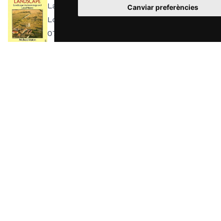
Landscape: Landscape Archaeology and
Canviar preferències
Local History . London: Batsford. ISBN:
0713436506.
Bolòs, Jordi
(ed.) (2007). Estudiar i
gestionar el paisatge històric medieval .
Lleida: Universitat de Lleida. ISBN: 978-
8484092414.
Bolòs, Jordi
(ed.) (2010). La caracterització
del paisatge històric . Lleida: Universitat de
Lleida. ISBN: 978-84-8409-372-5.