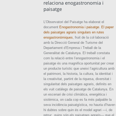
relaciona enogastronomia i
paisatge
L’Observatori del Paisatge ha elaborat el
document
Enogastronomia i paisatge. El paper
dels paisatges agraris singulars en rutes
enogastronòmiques
, fruit de la col·laboració
amb la Direcció General de Turisme del
Departament d’Empresa i Treball de la
Generalitat de Catalunya. El treball constata
com la relació entre l’enogastronomia i el
paisatge és una magnifica oportunitat per crear
un producte turístic que uneixi l’agricultura amb
el patrimoni, la historia, la cultura, la identitat i
la creativitat, partint de la riquesa, diversitat i
singularitat dels paisatges agraris, definits en
els vuit catàlegs de paisatge de Catalunya. En
un escenari de crisi climàtica, energètica i
sistèmica, on cada cop es fa més palpable la
seva incidència paisatgística, no hauria d’haver-
hi dubtes sobre quin és el model agrari —i, de
retruc, quins són els paisatges agraris— que el