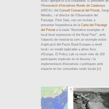
local i apropar-lo a la ciutadania. El president de
l'
Associació d’Iniciatives Rurals de Catalunya
(ARCA) i del
Consell Comarcal del Priorat
, Sergi
Méndez, i el director de l’Observatori del
Paisatge, Pere Sala, van ser invitats a
presentar l'experiència de la
Carta del Paisatge
del Priorat
a la taula "Illustrative examples of
local level expression of the Rural Pact", amb
l’objectiu de mostrar-la com un exemple exitós
d’aplicació del Pacte Rural Europeu a nivell
local i un model replicable a altres llocs
d’Europa. El Policy Lab va reunir més de 100
participants implicats en el disseny i la
implementació d'iniciatives o polítiques amb
impacte en les comunitats rurals locals.
[+]