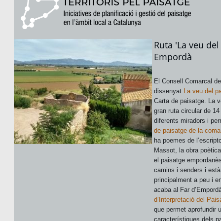
Ruta 'La veu del 
Empordà
El Consell Comarcal de
dissenyat
La veu del p
Carta de paisatge. La v
gran ruta circular de 1
diferents miradors i pe
de paisatge de la coma
ha poemes de l’escript
Massot, la obra poètica 
el paisatge empordanès.
camins i senders i està
principalment a peu i e
acaba al Far d’Empordà
d’Interpretació del Pai
que permet aprofundir 
característiques dels p