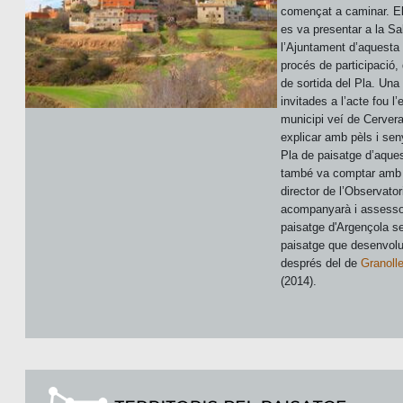
començat a caminar. El 
es va presentar a la Sa
l’Ajuntament d’aquesta l
procés de participació,
de sortida del Pla. Una
invitades a l’acte fou l
municipi veí de Cerve
explicar amb pèls i seny
Pla de paisatge d’aquest
també va comptar amb l
director de l’Observato
acompanyarà i assessor
paisatge d'Argençola se
paisatge que desenvolu
després del de
Granoll
(2014).